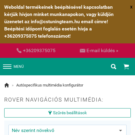
Weboldal termékeinek beépítésével kapcsolatban
X
kérjük hívjon minket munkanapokon, vagy küldjön
üzenetet az info@cstuningteam.hu email címre!
Beépítési időpont foglalás esetén hívja a
+36209375075 telefonszámot!


+36209375075
E-mail küldés »


MENÜ

»
Autóspecifikus multimédia konfigurátor
ROVER NAVIGÁCIÓS MULTIMÉDIA:
Szűrés beállítások
