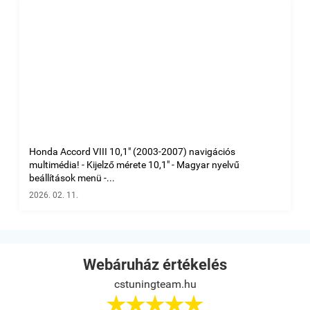
Honda Accord VIII 10,1" (2003-2007) navigációs
multimédia! - Kijelző mérete 10,1" - Magyar nyelvű
beállítások menü -...
2026. 02. 11.
Webáruház értékelés
cstuningteam.hu




