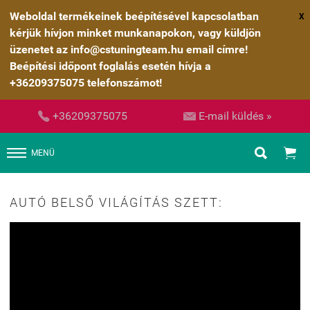
Weboldal termékeinek beépítésével kapcsolatban
X
kérjük hívjon minket munkanapokon, vagy küldjön
üzenetet az info@cstuningteam.hu email címre!
Beépítési időpont foglalás esetén hívja a
+36209375075 telefonszámot!


+36209375075
E-mail küldés »


MENÜ
AUTÓ BELSŐ VILÁGÍTÁS SZETT: