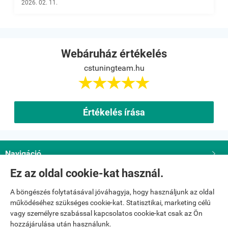
2026. 02. 11.
Webáruház értékelés
cstuningteam.hu





Értékelés írása
Navigáció

Ez az oldal cookie-kat használ.
Saját fiók

A böngészés folytatásával jóváhagyja, hogy használjunk az oldal
működéséhez szükséges cookie-kat. Statisztikai, marketing célú
Bemutatkozás

vagy személyre szabással kapcsolatos cookie-kat csak az Ön
hozzájárulása után használunk.