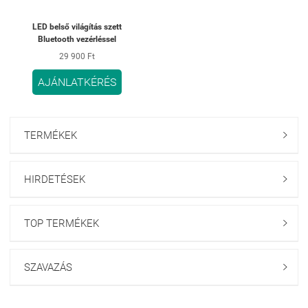
LED belső világítás szett
Bluetooth vezérléssel
29 900 Ft
AJÁNLATKÉRÉS
TERMÉKEK

HIRDETÉSEK

TOP TERMÉKEK

SZAVAZÁS
