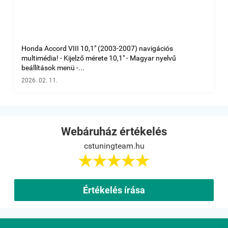
Honda Accord VIII 10,1" (2003-2007) navigációs
multimédia! - Kijelző mérete 10,1" - Magyar nyelvű
beállítások menü -...
2026. 02. 11.
Webáruház értékelés
cstuningteam.hu





Értékelés írása