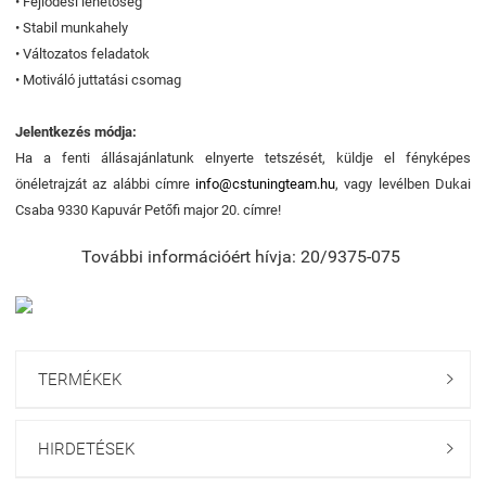
• Fejlődési lehetőség
• Stabil munkahely
• Változatos feladatok
• Motiváló juttatási csomag
Jelentkezés módja:
Ha a fenti állásajánlatunk elnyerte tetszését, küldje el fényképes
önéletrajzát az alábbi címre
info@cstuningteam.hu
, vagy levélben Dukai
Csaba 9330 Kapuvár Petőfi major 20. címre!
További információért hívja: 20/9375-075
TERMÉKEK

HIRDETÉSEK
