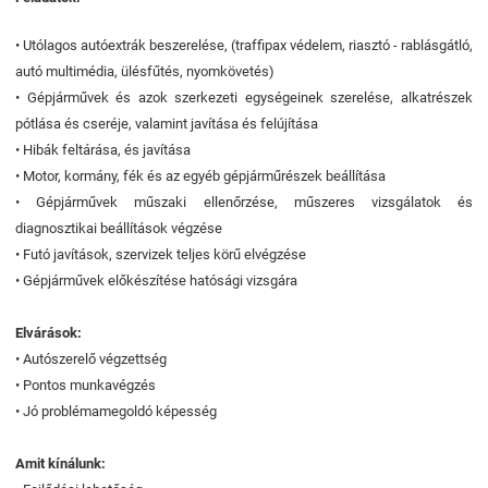
• Utólagos autóextrák beszerelése, (traffipax védelem, riasztó - rablásgátló,
autó multimédia, ülésfűtés, nyomkövetés)
• Gépjárművek és azok szerkezeti egységeinek szerelése, alkatrészek
pótlása és cseréje, valamint javítása és felújítása
• Hibák feltárása, és javítása
• Motor, kormány, fék és az egyéb gépjárműrészek beállítása
• Gépjárművek műszaki ellenőrzése, műszeres vizsgálatok és
diagnosztikai beállítások végzése
• Futó javítások, szervizek teljes körű elvégzése
• Gépjárművek előkészítése hatósági vizsgára
Elvárások:
• Autószerelő végzettség
• Pontos munkavégzés
• Jó problémamegoldó képesség
Amit kínálunk: