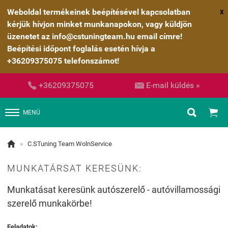
Weboldal termékeinek beépítésével kapcsolatban
X
kérjük hívjon minket munkanapokon, vagy küldjön
üzenetet az info@cstuningteam.hu email címre!
Beépítési időpont foglalás esetén hívja a
+36209375075 telefonszámot!


+36209375075
E-mail küldés »


MENÜ

»
C.STuning Team WolnService
MUNKATÁRSAT KERESÜNK:
Munkatásat keresünk autószerelő - autóvillamossági
szerelő munkakörbe!
Feladatok: