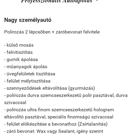
Nagy személyautó
Polírozás 2 lépcsőben + záróbevonat felvitele
- külső mosás
- felnitisztítás
- gumik ápolása
- műanyagok ápolás
- üvegfelületek tisztítása
- felület mélytisztítása
- szennyeződések eltávolítása (gyurmázás)
- polírozás durva szemcseszerkezetű polír pasztával, durva
szivaccsal
- polírozás ultra finom szemcseszerkezetű hologram
eltávolító pasztával, speciális finomságú szivaccsal
- felület előkészítése a bevonathoz (Zsírtalanítás)
- záró bevonat: Wax vagy Sealant, igény szerint