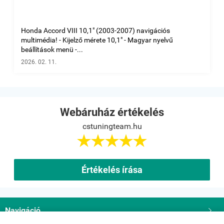
Honda Accord VIII 10,1" (2003-2007) navigációs
multimédia! - Kijelző mérete 10,1" - Magyar nyelvű
beállítások menü -...
2026. 02. 11.
Webáruház értékelés
cstuningteam.hu





Értékelés írása
Navigáció
