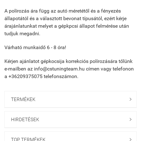
A polírozás ára függ az autó méretétől és a fényezés
állapotától és a választott bevonat típusától, ezért kérje
árajánlatunkat melyet a gépkpcsi állapot felmérése után
tudjuk megadni.
Várható munkaidő 6 - 8 óra!
Kérjen ajánlatot gépkocsija korrekciós polírozására tőlünk
e-mailben az info@cstuningteam.hu címen vagy telefonon
a +36209375075 telefonszámon.
TERMÉKEK

HIRDETÉSEK

TOP TERMÉKEK
