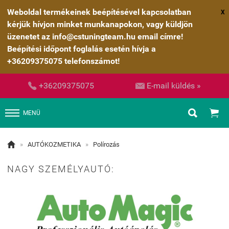
Weboldal termékeinek beépítésével kapcsolatban
X
kérjük hívjon minket munkanapokon, vagy küldjön
üzenetet az info@cstuningteam.hu email címre!
Beépítési időpont foglalás esetén hívja a
+36209375075 telefonszámot!


+36209375075
E-mail küldés »


MENÜ

»
AUTÓKOZMETIKA
»
Polírozás
NAGY SZEMÉLYAUTÓ: